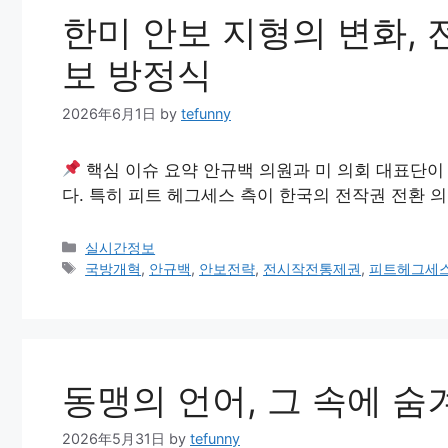
한미 안보 지형의 변화,
보 방정식
2026年6月1日
by
tefunny
핵심 이슈 요약 안규백 의원과 미 의회 대표단이
다. 특히 피트 헤그세스 측이 한국의 전작권 전환 
Categories
실시간정보
Tags
국방개혁
,
안규백
,
안보전략
,
전시작전통제권
,
피트헤그세
동맹의 언어, 그 속에 숨
2026年5月31日
by
tefunny