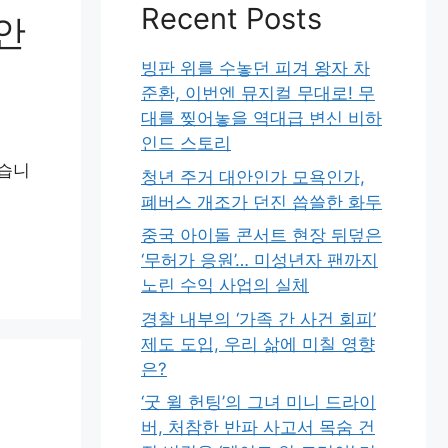
Recent Posts
안
빙판 위를 수놓던 피겨 왕자 차
준환, 이번엔 뮤지컬 무대로! 무
대를 찢어놓을 역대급 변신 비하
인드 스토리
했습니
청년 주거 대안인가 모욕인가,
폐버스 개조가 던진 씁쓸한 화두
중국 아이돌 콘서트 현장 뒤덮은
‘무허가 응원’… 미성년자 팬까지
노린 수익 사업의 실체
경찰 내부의 ‘가족 간 사건 회피’
제도 도입, 우리 삶에 미칠 영향
은?
‘굿 윌 헌팅’의 그녀 미니 드라이
버, 처참한 반파 사고서 목숨 건