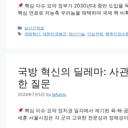
핵심 이슈 요약 정부가 2030년대 중반 도입을
핵심 연료로 저농축 우라늄을 채택하여 국제 핵 비
Categories
실시간정보
Tags
국방혁신
,
대한민국해군
,
방산기술
,
안보전략
,
핵추진잠수
국방 혁신의 딜레마: 사
한 질문
2026年7月5日
by
tefunny
핵심 이슈 요약 정치권 일각에서 제기된 육·해·
세훈 서울시장은 각 군의 고유한 전문성과 정체성이