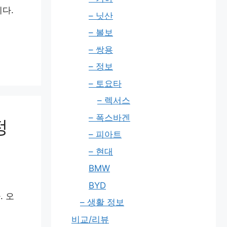
니다.
– 닛산
– 볼보
– 쌍용
– 정보
– 토요타
– 렉서스
– 폭스바겐
정
– 피아트
– 현대
BMW
BYD
. 오
– 생활 정보
비교/리뷰