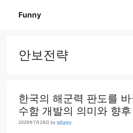
Skip
to
Funny
content
안보전략
한국의 해군력 판도를 바
수함 개발의 의미와 향후
2026年7月28日
by
tefunny