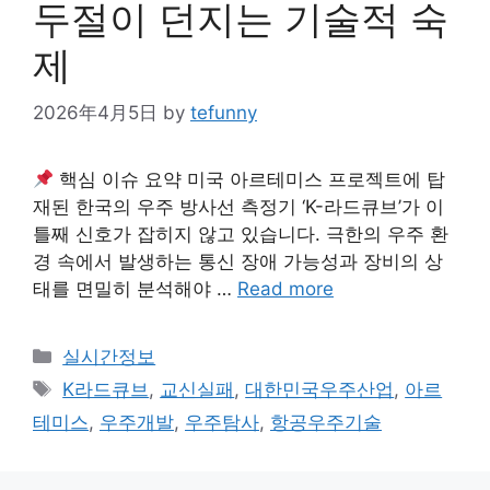
두절이 던지는 기술적 숙
제
2026年4月5日
by
tefunny
핵심 이슈 요약 미국 아르테미스 프로젝트에 탑
재된 한국의 우주 방사선 측정기 ‘K-라드큐브’가 이
틀째 신호가 잡히지 않고 있습니다. 극한의 우주 환
경 속에서 발생하는 통신 장애 가능성과 장비의 상
태를 면밀히 분석해야 …
Read more
Categories
실시간정보
Tags
K라드큐브
,
교신실패
,
대한민국우주산업
,
아르
테미스
,
우주개발
,
우주탐사
,
항공우주기술