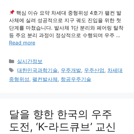
핵심 이슈 요약 차세대 중형위성 4호가 팰컨 발
사체에 실려 성공적으로 지구 궤도 진입을 위한 첫
단계를 마쳤습니다. 발사체 1단 분리와 페어링 탈착
등 주요 분리 과정이 정상적으로 수행되며 우주 …
Read more
Categories
실시간정보
Tags
대한민국과학기술
,
우주개발
,
우주산업
,
차세대
중형위성
,
팰컨발사체
,
항공우주기술
달을 향한 한국의 우주
도전, ‘K-라드큐브’ 교신