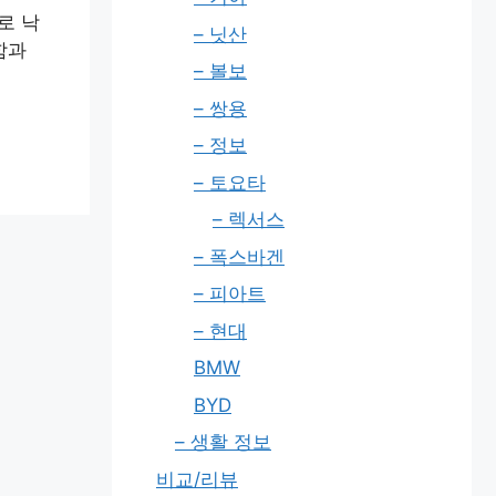
로 낙
– 닛산
함과
– 볼보
– 쌍용
– 정보
– 토요타
– 렉서스
– 폭스바겐
– 피아트
– 현대
BMW
BYD
– 생활 정보
비교/리뷰