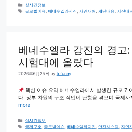
Categories
실시간정보
Tags
글로벌이슈
,
베네수엘라지진
,
자연재해
,
재난대응
,
지진대
베네수엘라 강진의 경고:
시험대에 올랐다
2026年6月25日
by
tefunny
핵심 이슈 요약 베네수엘라에서 발생한 규모 7 
다. 정부 차원의 구조 작업이 난항을 겪으며 국제
more
Categories
실시간정보
Tags
국제구호
,
글로벌이슈
,
베네수엘라지진
,
안전시스템
,
자연