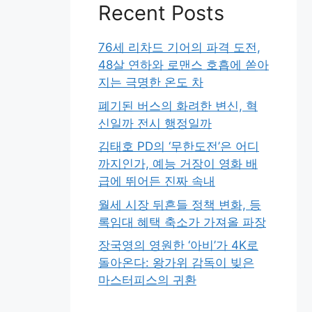
Recent Posts
76세 리차드 기어의 파격 도전,
48살 연하와 로맨스 호흡에 쏟아
지는 극명한 온도 차
폐기된 버스의 화려한 변신, 혁
신일까 전시 행정일까
김태호 PD의 ‘무한도전’은 어디
까지인가, 예능 거장이 영화 배
급에 뛰어든 진짜 속내
월세 시장 뒤흔들 정책 변화, 등
록임대 혜택 축소가 가져올 파장
장국영의 영원한 ‘아비’가 4K로
돌아온다: 왕가위 감독이 빚은
마스터피스의 귀환