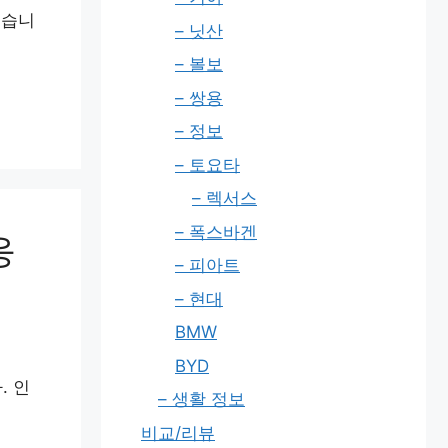
했습니
– 닛산
– 볼보
– 쌍용
– 정보
– 토요타
– 렉서스
– 폭스바겐
응
– 피아트
– 현대
BMW
BYD
. 인
– 생활 정보
비교/리뷰