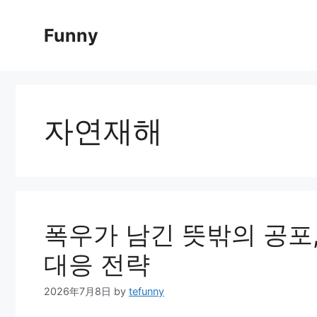
Skip
to
Funny
content
자연재해
폭우가 남긴 뜻밖의 공포,
대응 전략
2026年7月8日
by
tefunny