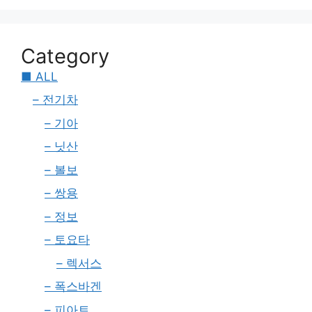
Category
■ ALL
– 전기차
– 기아
– 닛산
– 볼보
– 쌍용
– 정보
– 토요타
– 렉서스
– 폭스바겐
– 피아트