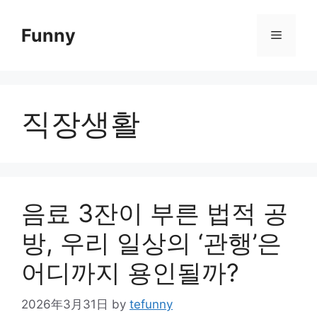
Skip
to
Funny
Menu
content
직장생활
음료 3잔이 부른 법적 공
방, 우리 일상의 ‘관행’은
어디까지 용인될까?
2026年3月31日
by
tefunny