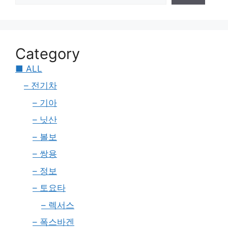
Category
■ ALL
– 전기차
– 기아
– 닛산
– 볼보
– 쌍용
– 정보
– 토요타
– 렉서스
– 폭스바겐