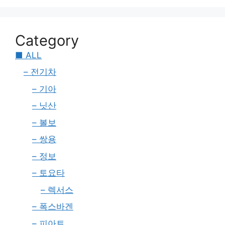
Category
■ ALL
– 전기차
– 기아
– 닛산
– 볼보
– 쌍용
– 정보
– 토요타
– 렉서스
– 폭스바겐
– 피아트