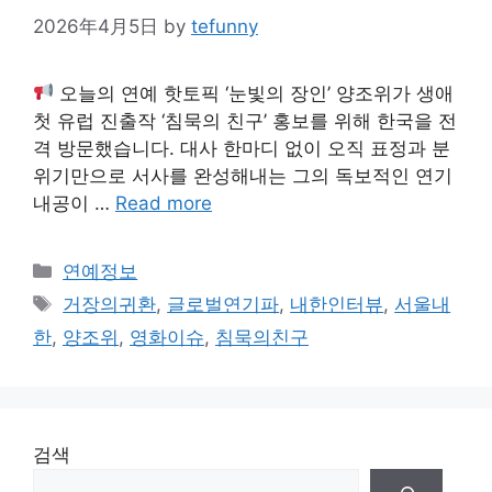
2026年4月5日
by
tefunny
오늘의 연예 핫토픽 ‘눈빛의 장인’ 양조위가 생애
첫 유럽 진출작 ‘침묵의 친구’ 홍보를 위해 한국을 전
격 방문했습니다. 대사 한마디 없이 오직 표정과 분
위기만으로 서사를 완성해내는 그의 독보적인 연기
내공이 …
Read more
Categories
연예정보
Tags
거장의귀환
,
글로벌연기파
,
내한인터뷰
,
서울내
한
,
양조위
,
영화이슈
,
침묵의친구
검색