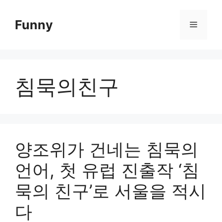
Skip
to
Funny
Menu
content
침묵의친구
양조위가 건네는 침묵의
언어, 첫 유럽 진출작 ‘침
묵의 친구’로 서울을 적시
다