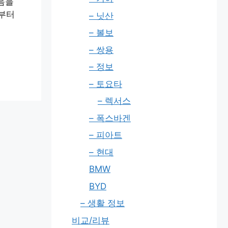
음을
년부터
– 닛산
– 볼보
– 쌍용
– 정보
– 토요타
– 렉서스
– 폭스바겐
– 피아트
– 현대
BMW
BYD
– 생활 정보
비교/리뷰