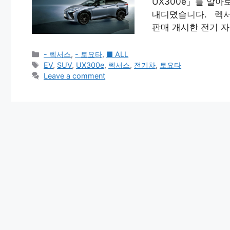
UX300e」를 알아
내디뎠습니다. 렉서스
판매 개시한 전기 
Categories
- 렉서스
,
- 토요타
,
■ ALL
Tags
EV
,
SUV
,
UX300e
,
렉서스
,
전기차
,
토요타
Leave a comment