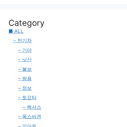
Category
■ ALL
– 전기차
– 기아
– 닛산
– 볼보
– 쌍용
– 정보
– 토요타
– 렉서스
– 폭스바겐
– 피아트