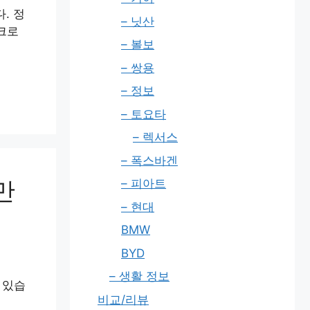
. 정
– 닛산
크로
– 볼보
– 쌍용
– 정보
– 토요타
– 렉서스
– 폭스바겐
만
– 피아트
– 현대
BMW
BYD
– 생활 정보
 있습
비교/리뷰