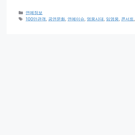
Categories
연예정보
Tags
100만관객
,
공연문화
,
연예이슈
,
영웅시대
,
임영웅
,
콘서트