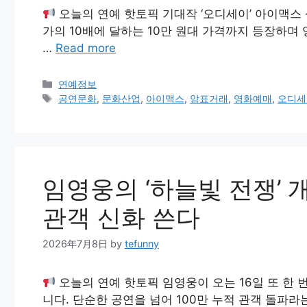
오늘의 연예 핫토픽 기대작 ‘오디세이’ 아이맥스
가의 10배에 달하는 10만 원대 가격까지 등장하며
…
Read more
Categories
연예정보
Tags
공연문화
,
문화산업
,
아이맥스
,
암표거래
,
영화예매
,
오디세
임영웅의 ‘하늘빛 전쟁’ 개
관객 신화 쓴다
2026年7月8日
by
tefunny
오늘의 연예 핫토픽 임영웅이 오는 16일 또 한
니다. 단순한 공연을 넘어 100만 누적 관객 돌파