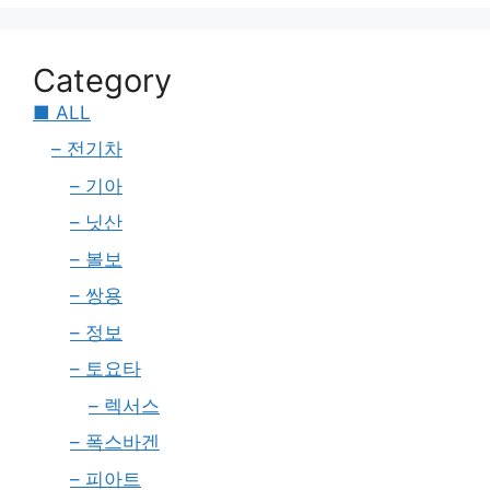
Category
■ ALL
– 전기차
– 기아
– 닛산
– 볼보
– 쌍용
– 정보
– 토요타
– 렉서스
– 폭스바겐
– 피아트