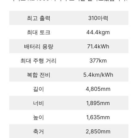
최고 출력
310마력
최대 토크
44.4kgm
배터리 용량
71.4kWh
최대 주행 거리
377km
복합 전비
5.4km/kWh
길이
4,805mm
너비
1,895mm
높이
1,635mm
축거
2,850mm