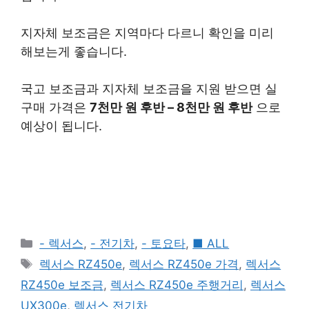
지자체 보조금은 지역마다 다르니 확인을 미리
해보는게 좋습니다.
국고 보조금과 지자체 보조금을 지원 받으면 실
구매 가격은
7천만 원 후반 – 8천만 원 후반
으로
예상이 됩니다.
Categories
- 렉서스
,
- 전기차
,
- 토요타
,
■ ALL
Tags
렉서스 RZ450e
,
렉서스 RZ450e 가격
,
렉서스
RZ450e 보조금
,
렉서스 RZ450e 주행거리
,
렉서스
UX300e
,
렉서스 전기차