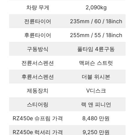
차량 무게
2,090kg
전륜타이어
235mm / 60 / 18inch
후륜타이어
255mm / 55 / 18inch
구동방식
풀타임 4륜구동
전륜서스펜션
맥퍼슨 스트럿
후륜서스펜션
더블 위시본
제동장치
V디스크
스티어링
랙 앤 피니언
RZ450e 슈프림 가격
8,480 만원
RZ450e 럭셔리 가격
9,250 만원