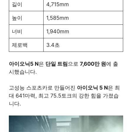
길이
4,715mm
높이
1,585mm
너비
1,940mm
제로백
3.4초
아이오닉5 N
은
단일 트림
으로
7,600만 원
에 출
시했습니다.
고성능 스포츠카로 만들어진
아이오닉 5 N
은 최
대 641마력, 최고 75.5토크의 강한 힘을 가졌습
니다.