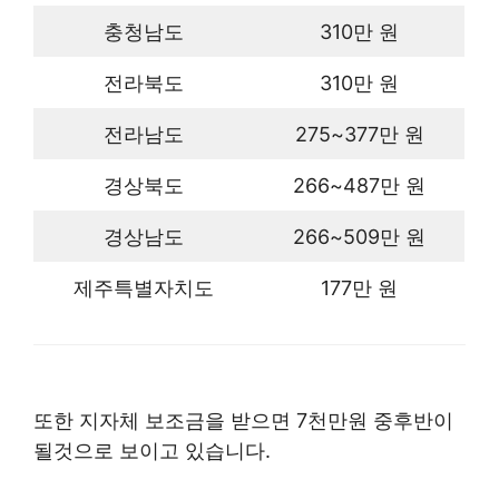
충청남도
310만 원
전라북도
310만 원
전라남도
275~377만 원
경상북도
266~487만 원
경상남도
266~509만 원
제주특별자치도
177만 원
또한 지자체 보조금을 받으면 7천만원 중후반이
될것으로 보이고 있습니다.