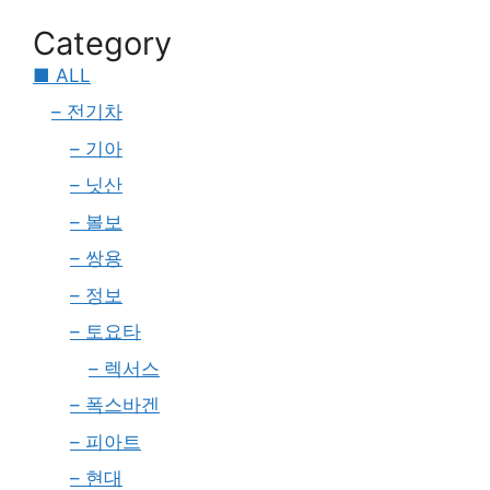
Category
■ ALL
– 전기차
– 기아
– 닛산
– 볼보
– 쌍용
– 정보
– 토요타
– 렉서스
– 폭스바겐
– 피아트
– 현대