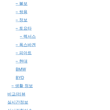
– 볼보
– 쌍용
– 정보
– 토요타
– 렉서스
– 폭스바겐
– 피아트
– 현대
BMW
BYD
– 생활 정보
비교/리뷰
실시간정보