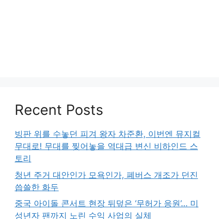
Recent Posts
빙판 위를 수놓던 피겨 왕자 차준환, 이번엔 뮤지컬
무대로! 무대를 찢어놓을 역대급 변신 비하인드 스
토리
청년 주거 대안인가 모욕인가, 폐버스 개조가 던진
씁쓸한 화두
중국 아이돌 콘서트 현장 뒤덮은 ‘무허가 응원’… 미
성년자 팬까지 노린 수익 사업의 실체