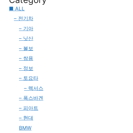
■ ALL
– 전기차
– 기아
– 닛산
– 볼보
– 쌍용
– 정보
– 토요타
– 렉서스
– 폭스바겐
– 피아트
– 현대
BMW