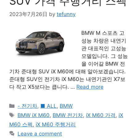
SUV 가격 주행거리 스펙
2023年7月26日
by
tefunny
BMW M 스포츠 고
성능 차량은 내연기
관 대표적인 고성능
모델입니다. 그 성능
을 이어갈 BMW 전
기차 준대형 SUV iX M60에 대해 알아보겠습니다.
준대형 SUV인 전기차 iX M60는 내연기관인 X7보
다 작고 X5보다는 큽니다. …
Read more
Categories
- 전기차
,
■ ALL
,
BMW
Tags
BMW iX M60
,
BMW 전기차
,
iX M60 가격
,
iX
M60 스펙
,
iX M60 주행거리
Leave a comment