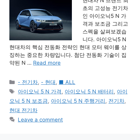
현대차 N 브랜드 최
초의 고성능 전기차
인 아이오닉5 N 가
격과 보조금 그리고
스펙을 살펴보겠습
니다. 아이오닉5 N
현대차의 핵심 전동화 전략인 현대 모터 웨이를 상
징하는 중요한 차량입니다. 첨단 전동화 기술이 집
약된 N …
Read more
Categories
- 전기차
,
- 현대
,
■ ALL
Tags
아이오닉 5 N 가격
,
아이오닉 5 N 배터리
,
아이
오닉 5 N 보조금
,
아이오닉 5 N 주행거리
,
전기차
,
현대 전기차
Leave a comment