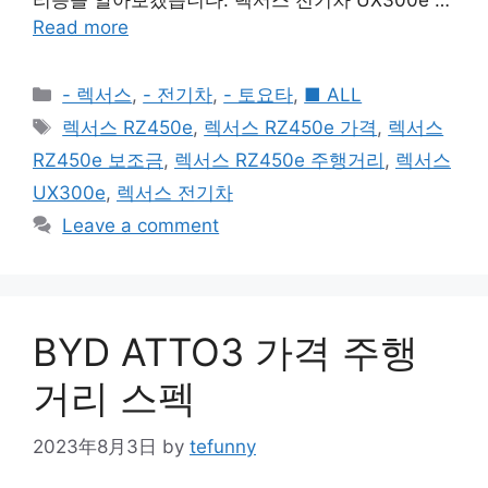
리등을 알아보겠습니다. 렉서스 전기차 UX300e …
Read more
Categories
- 렉서스
,
- 전기차
,
- 토요타
,
■ ALL
Tags
렉서스 RZ450e
,
렉서스 RZ450e 가격
,
렉서스
RZ450e 보조금
,
렉서스 RZ450e 주행거리
,
렉서스
UX300e
,
렉서스 전기차
Leave a comment
BYD ATTO3 가격 주행
거리 스펙
2023年8月3日
by
tefunny