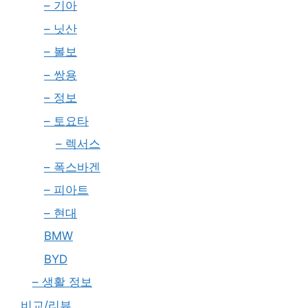
– 기아
– 닛산
– 볼보
– 쌍용
– 정보
– 토요타
– 렉서스
– 폭스바겐
– 피아트
– 현대
BMW
BYD
– 생활 정보
비교/리뷰