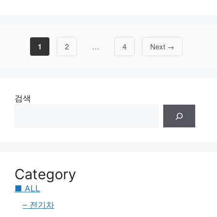
Page
Page
Page
1
2
…
4
Next
→
검색
Category
■ ALL
– 전기차